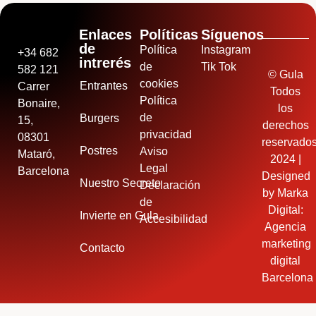
Enlaces
Políticas
Síguenos
de
Política
Instagram
+34 682
intrerés
de
Tik Tok
582 121
© Gula
cookies
Entrantes
Carrer
Todos
Política
Bonaire,
los
de
Burgers
15,
derechos
privacidad
08301
reservado
Postres
Aviso
Mataró,
2024 |
Legal
Barcelona
Designed
Nuestro Secreto
Declaración
by
Marka
de
Digital:
Invierte en Gula
Accesibilidad
Agencia
marketing
Contacto
digital
Barcelona