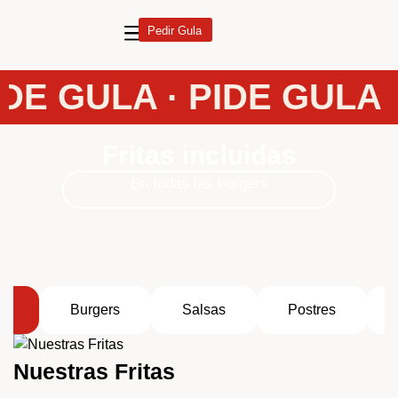
Pedir Gula
DE GULA · PIDE GULA ·
Fritas incluidas
En todas las burgers
es
Burgers
Salsas
Postres
Nuestras Fritas