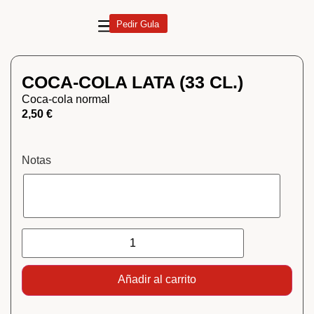
Pedir Gula
COCA-COLA LATA (33 CL.)
Coca-cola normal
2,50
€
Notas
Añadir al carrito