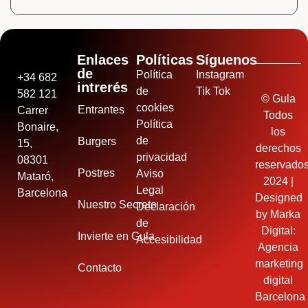
Enlaces
Políticas
Síguenos
de
Política
Instagram
+34 682
intrerés
de
Tik Tok
582 121
© Gula
cookies
Entrantes
Carrer
Todos
Política
Bonaire,
los
de
Burgers
15,
derechos
privacidad
08301
reservado
Postres
Aviso
Mataró,
2024 |
Legal
Barcelona
Designed
Nuestro Secreto
Declaración
by
Marka
de
Digital:
Invierte en Gula
Accesibilidad
Agencia
marketing
Contacto
digital
Barcelona