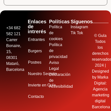
Enlaces
Políticas
Síguenos
de
Política
Instagram
+34 682
intrerés
de
Tik Tok
582 121
© Gula
cookies
Entrantes
Carrer
Todos
Política
Bonaire,
los
de
Burgers
15,
derechos
privacidad
08301
reservado
Postres
Aviso
Mataró,
2024 |
Legal
Barcelona
Designed
Nuestro Secreto
Declaración
by
Marka
de
Digital:
Invierte en Gula
Accesibilidad
Agencia
marketing
Contacto
digital
Barcelona