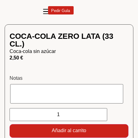
Pedir Gula
COCA-COLA ZERO LATA (33
CL.)
Coca-cola sin azúcar
2,50
€
Notas
Añadir al carrito