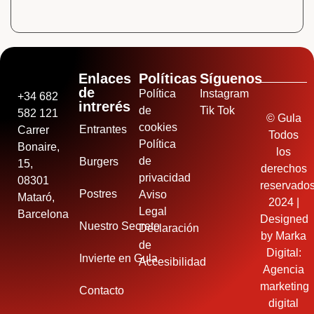
Enlaces
Políticas
Síguenos
de
Política
Instagram
+34 682
intrerés
de
Tik Tok
582 121
© Gula
cookies
Entrantes
Carrer
Todos
Política
Bonaire,
los
de
Burgers
15,
derechos
privacidad
08301
reservado
Postres
Aviso
Mataró,
2024 |
Legal
Barcelona
Designed
Nuestro Secreto
Declaración
by
Marka
de
Digital:
Invierte en Gula
Accesibilidad
Agencia
marketing
Contacto
digital