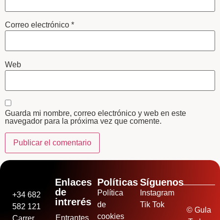
Correo electrónico
*
Web
Guarda mi nombre, correo electrónico y web en este
navegador para la próxima vez que comente.
Enlaces
Políticas
Síguenos
de
Política
Instagram
+34 682
intrerés
de
Tik Tok
582 121
© Gula
cookies
Entrantes
Carrer