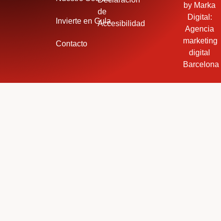
by
Marka
de
Digital:
Invierte en Gula
Accesibilidad
Agencia
marketing
Contacto
digital
Barcelona