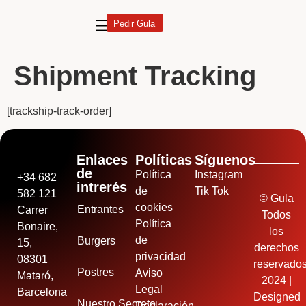
Pedir Gula
Shipment Tracking
[trackship-track-order]
Enlaces
Políticas
Síguenos
de
Política
Instagram
+34 682
intrerés
de
Tik Tok
582 121
© Gula
cookies
Entrantes
Carrer
Todos
Política
Bonaire,
los
de
Burgers
15,
derechos
privacidad
08301
reservado
Postres
Aviso
Mataró,
2024 |
Legal
Barcelona
Designed
Nuestro Secreto
Declaración