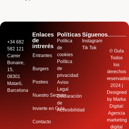
Enlaces
Políticas
Síguenos
de
Política
Instagram
+34 682
intrerés
de
Tik Tok
582 121
© Gula
cookies
Entrantes
Carrer
Todos
Política
Bonaire,
los
de
Burgers
15,
derechos
privacidad
08301
reservado
Postres
Aviso
Mataró,
2024 |
Legal
Barcelona
Designed
Nuestro Secreto
Declaración
by
Marka
de
Digital:
Invierte en Gula
Accesibilidad
Agencia
marketing
Contacto
digital